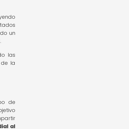
uyendo
stados
ado un
.
do las
 de la
upo de
jetivo
artir
ial al