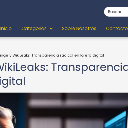
Inicio
Categorias
Sobre Nosotros
Contacto
ange y WikiLeaks: Transparencia radical en la era digital
WikiLeaks: Transparenci
igital