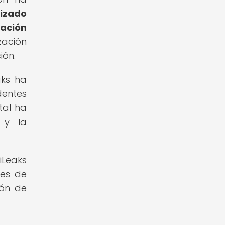
tizado
ación
zación
ión.
aks ha
dentes
tal ha
 y la
iLeaks
les de
ión de