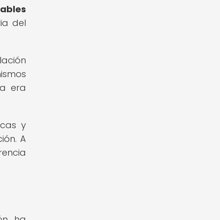
cables
ia del
lación
ismos
la era
icas y
ión. A
rencia
ón ha