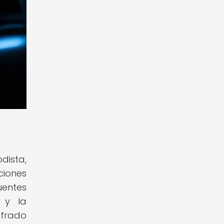
dista,
ciones
uentes
 y la
ifrado