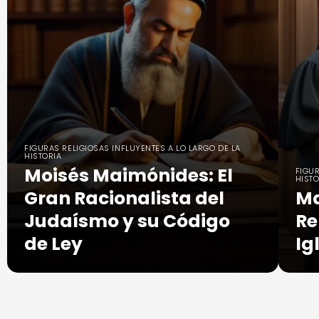
FIGURAS RELIGIOSAS INFLUYENTES A LO LARGO DE LA
HISTORIA
Moisés Maimónides: El
FIGUR
HISTO
Gran Racionalista del
Ma
Judaísmo y su Código
Re
de Ley
Ig