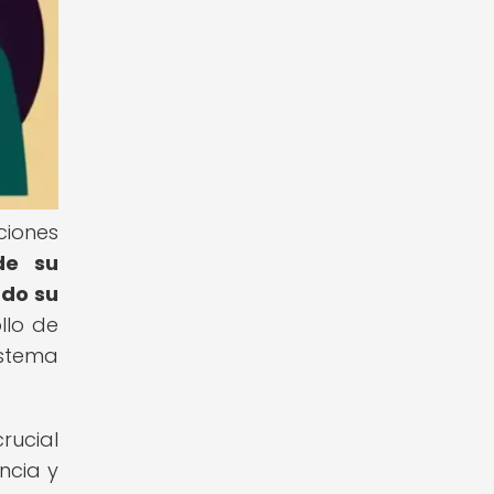
ciones
de su
ado su
llo de
istema
rucial
ncia y