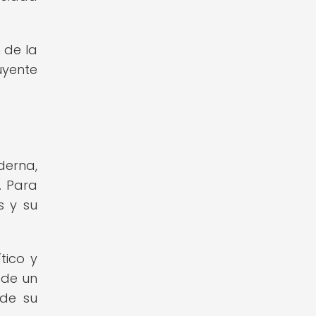
 de la
uyente
derna,
. Para
s y su
tico y
s de un
 de su