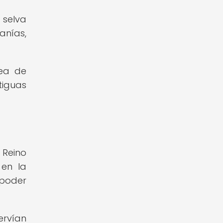
 selva
anías,
rea de
tiguas
 Reino
 en la
 poder
ervían