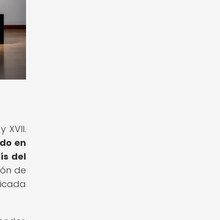
 XVII.
ado en
ís del
ión de
ticada