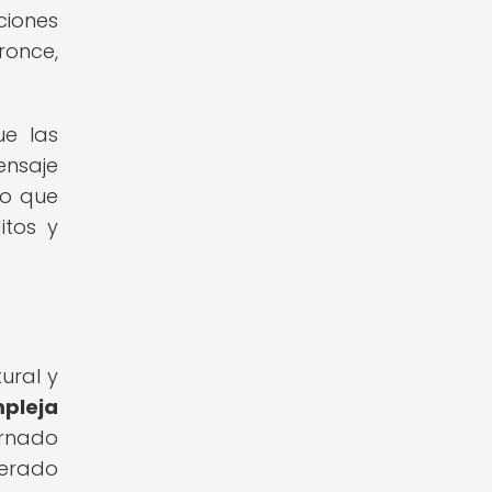
ciones
ronce,
ue las
ensaje
no que
itos y
ural y
pleja
ernado
derado