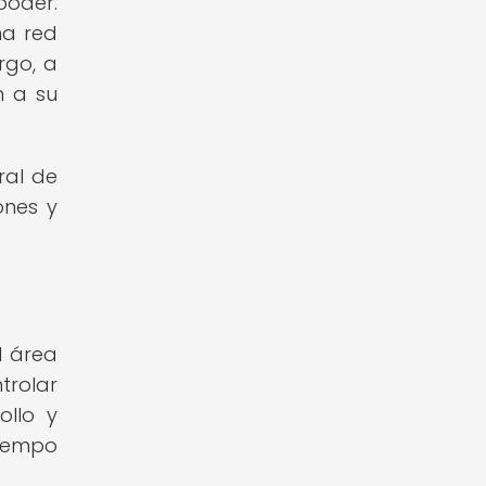
poder.
na red
rgo, a
n a su
ral de
ones y
l área
trolar
ollo y
tiempo