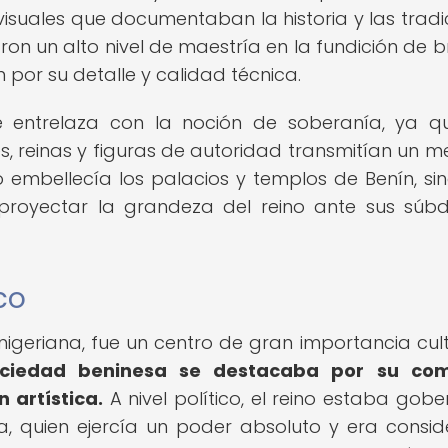
 visuales que documentaban la historia y las tradi
aron un alto nivel de maestría en la fundición de b
or su detalle y calidad técnica.
e entrelaza con la noción de soberanía, ya q
es, reinas y figuras de autoridad transmitían un m
lo embellecía los palacios y templos de Benín, si
royectar la grandeza del reino ante sus súbd
co
 nigeriana, fue un centro de gran importancia cult
ociedad beninesa se destacaba por su com
n artística.
A nivel político, el reino estaba gob
 quien ejercía un poder absoluto y era consi