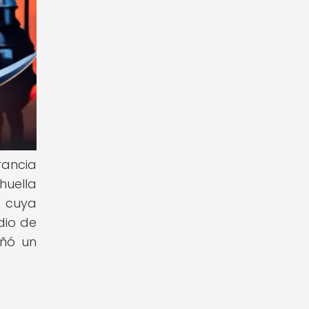
rancia
huella
a cuya
dio de
eñó un