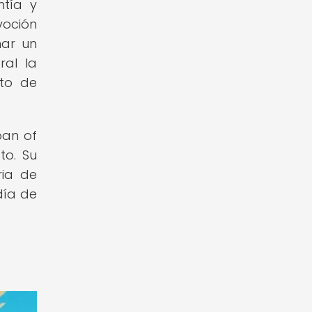
ntía y
voción
ñar un
ral la
nto de
oan of
to. Su
ria de
día de