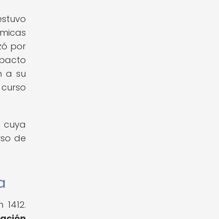
estuvo
ómicas
zó por
mpacto
n a su
 curso
 cuya
rso de
a
 1412.
nación