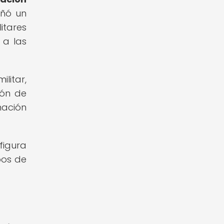
eñó un
itares
 a las
litar,
ión de
nación
figura
pos de