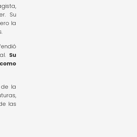
gista,
r. Su
ero la
.
fendió
al.
Su
n como
 de la
turas,
de las