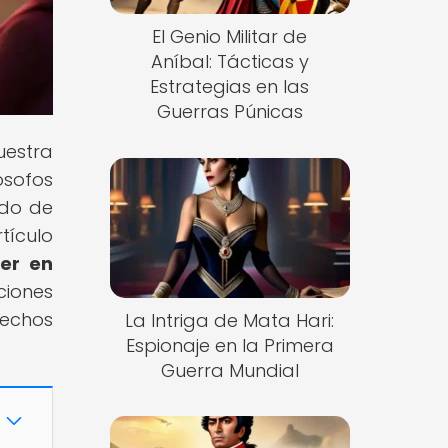
El Genio Militar de
Aníbal: Tácticas y
Estrategias en las
Guerras Púnicas
uestra
ósofos
ado de
tículo
jer en
ciones
rechos
La Intriga de Mata Hari:
Espionaje en la Primera
Guerra Mundial