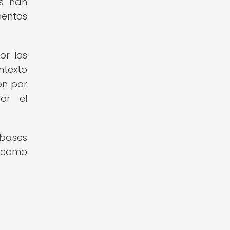
as han
entos
or los
ntexto
on por
or el
 bases
s como