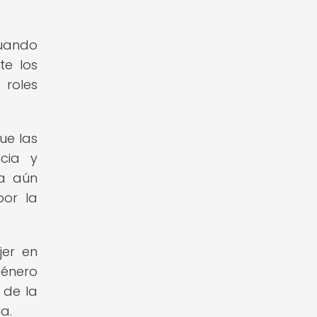
cuando
te los
 roles
ue las
cia y
ia aún
por la
jer en
género
 de la
a.