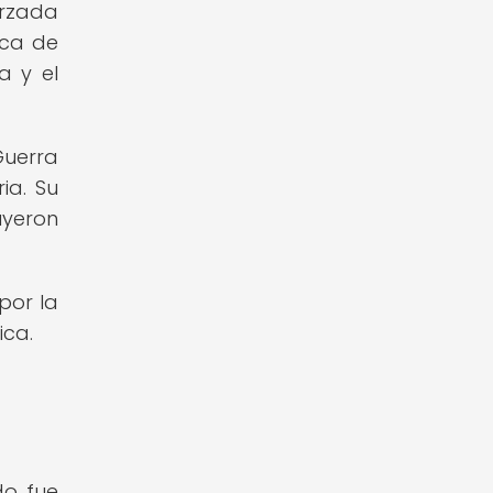
orzada
ica de
a y el
Guerra
ia. Su
uyeron
por la
ica.
do fue