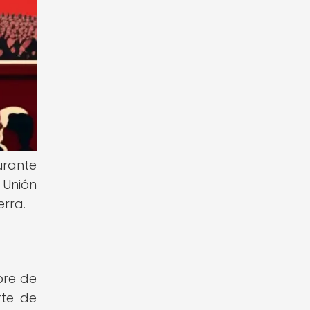
durante
 Unión
erra.
bre de
rte de