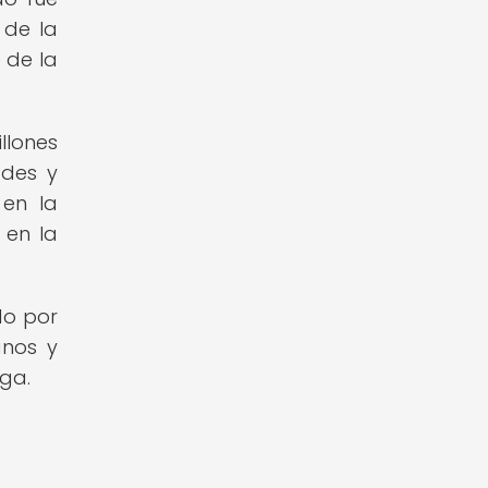
 de la
 de la
llones
ades y
 en la
 en la
do por
anos y
iga.