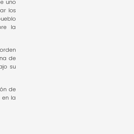
te uno
ar los
pueblo
bre la
 orden
una de
ajo su
ión de
 en la