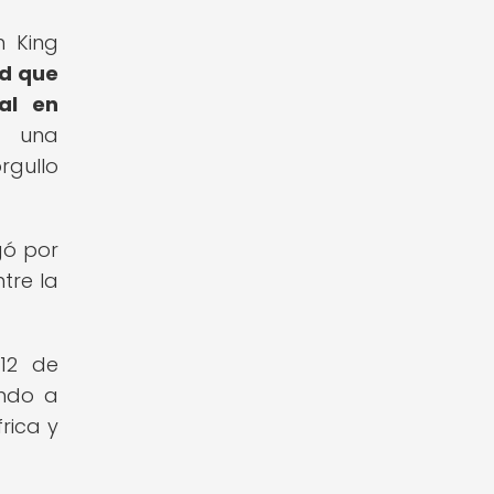
n King
id que
al en
, una
rgullo
gó por
tre la
 12 de
ando a
rica y