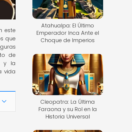
Atahualpa: El Último
n este
Emperador Inca Ante el
fos que
Choque de Imperios
iguras
nto de
o y la
a vida
Cleopatra: La Última
Faraona y su Rol en la
Historia Universal