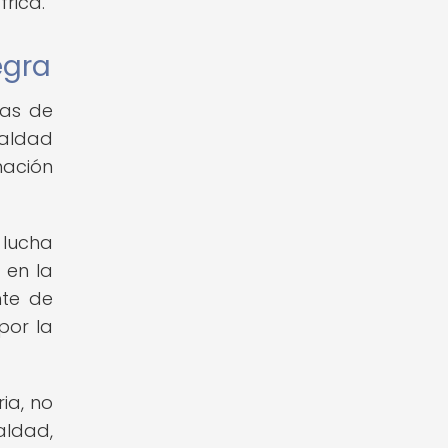
rica.
egra
ras de
ualdad
mación
 lucha
 en la
nte de
por la
ia, no
aldad,