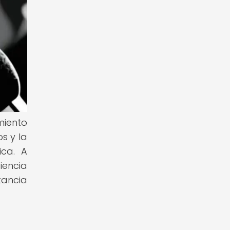
miento
s y la
ica. A
iencia
tancia