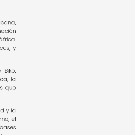
icana,
ación
frica.
cos, y
 Biko,
ca, la
us quo
d y la
no, el
 bases