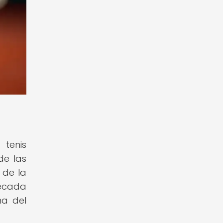
 tenis
de las
 de la
década
ma del