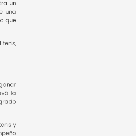
tra un
de una
lo que
tenis,
 ganar
evó la
ogrado
enis y
empeño