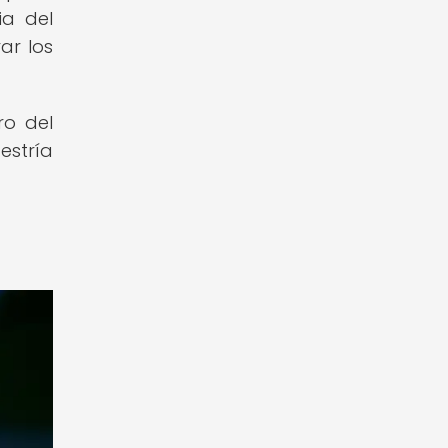
ia del
ar los
ro del
estría