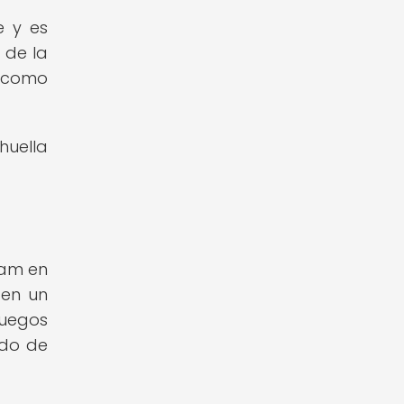
e y es
 de la
a como
huella
lam en
 en un
uegos
ado de