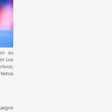
or su
en Los
tivas,
tletas
Juegos