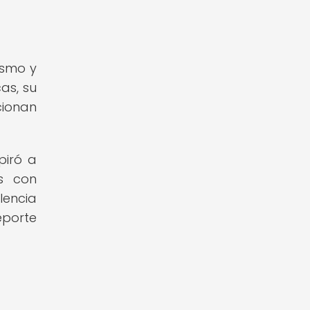
ismo y
as, su
cionan
piró a
s con
lencia
eporte