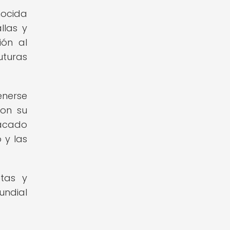
nocida
llas y
ión al
uturas
enerse
con su
tacado
 y las
etas y
undial