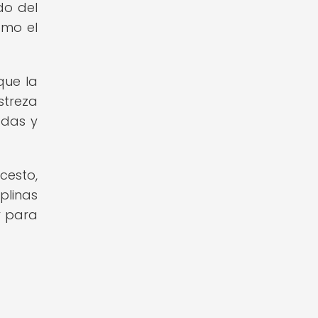
do del
omo el
que la
streza
adas y
cesto,
plinas
r para