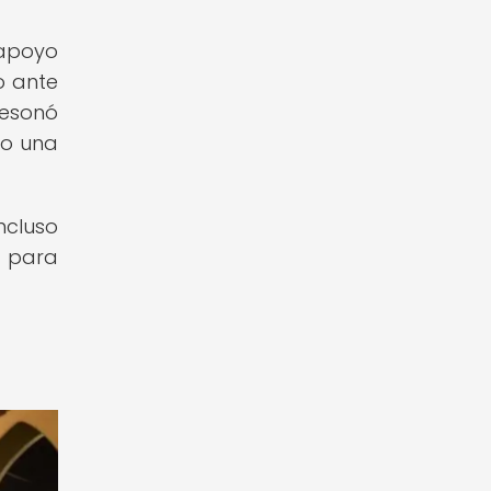
 apoyo
o ante
resonó
mo una
ncluso
r para