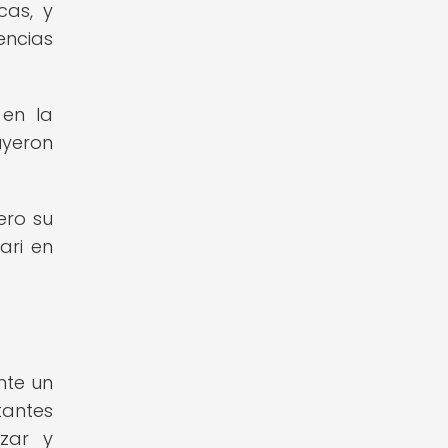
cas, y
encias
 en la
uyeron
ero su
ari en
nte un
tantes
izar y