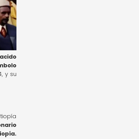
acido
ímbolo
, y su
tiopía
onario
iopía.