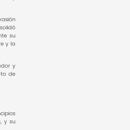
vasión
solidó
nte su
e y la
ador y
eto de
cipios
, y su