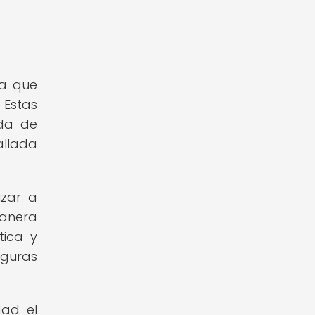
ya que
 Estas
ida de
allada
izar a
manera
tica y
iguras
dad el