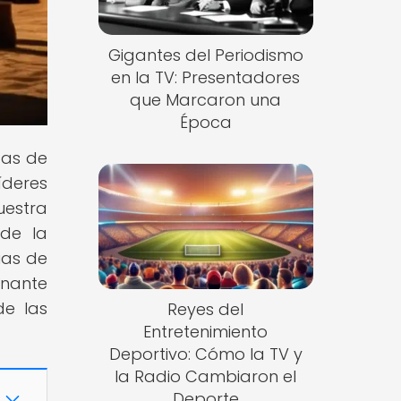
Gigantes del Periodismo
en la TV: Presentadores
que Marcaron una
Época
das de
íderes
uestra
 de la
ias de
inante
de las
Reyes del
Entretenimiento
Deportivo: Cómo la TV y
la Radio Cambiaron el
Deporte