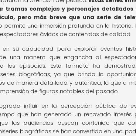
apturan la atención del público.
Estas series lim
ar tramas complejas y personajes detallados
cula, pero más breve que una serie de telev
permite una inmersión profunda en la historia, 
 espectadores ávidos de contenidos de calidad.
ca en su capacidad para explorar eventos histó
as de una manera que engancha al espectador
e los episodios. Este formato ha demostrad
iseries biográficas, ya que brinda la oportuni
icos de manera detallada y auténtica, lo que a 
omprensión de figuras notables del pasado.
 logrado influir en la percepción pública de e
 tiempo que han generado un renovado interés 
 que las audiencias buscan contenido que c
iniseries biográficas se han convertido en una po