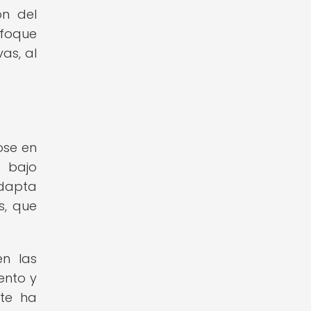
ón del
nfoque
as, al
ose en
 bajo
adapta
s, que
en las
ento y
nte ha