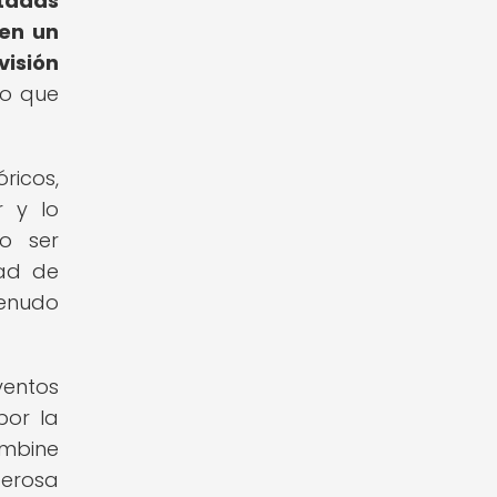
itadas
 en un
isión
lo que
ricos,
 y lo
o ser
dad de
menudo
ventos
por la
ombine
derosa