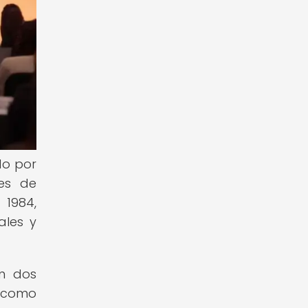
do por
es de
 1984,
ales y
on dos
o como