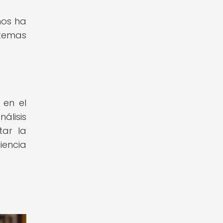
hos ha
 temas
 en el
álisis
tar la
iencia