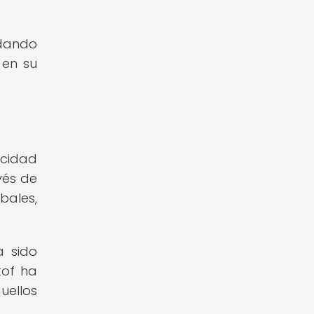
rdando
 en su
acidad
vés de
bales,
a sido
tof ha
uellos