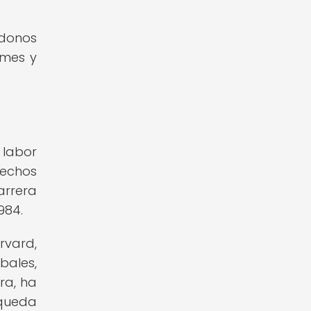
ndonos
rmes y
 labor
rechos
arrera
984.
rvard,
bales,
ra, ha
queda