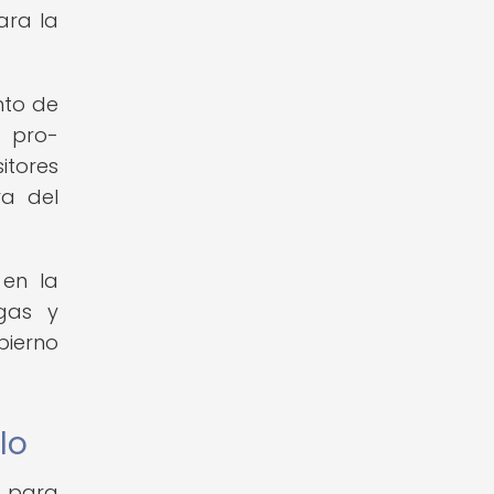
ara la
nto de
s pro-
itores
ra del
 en la
lgas y
bierno
lo
o para