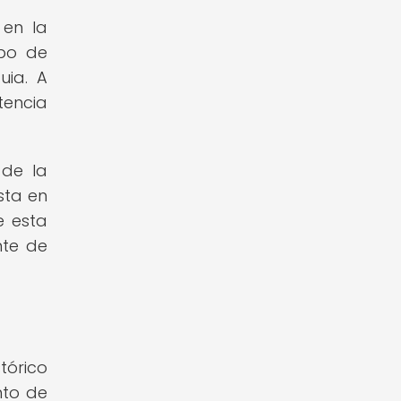
 en la
upo de
uia. A
tencia
 de la
sta en
e esta
nte de
tórico
nto de