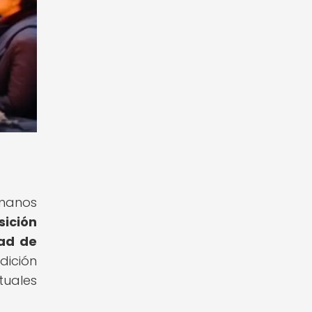
umanos
sición
tad de
dición
tuales