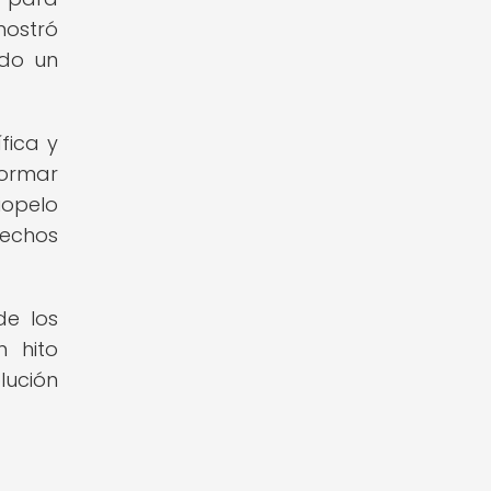
mostró
ndo un
fica y
formar
iopelo
rechos
de los
n hito
lución