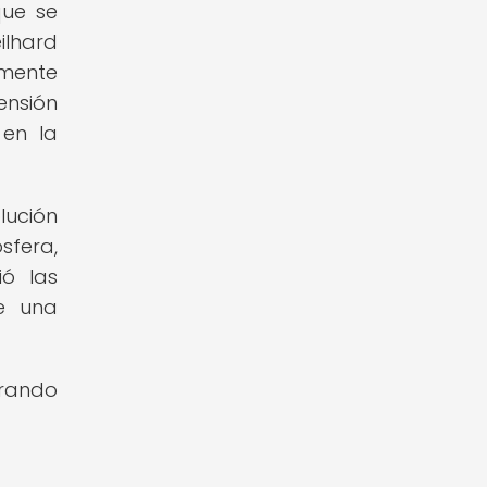
que se
ilhard
lmente
ensión
 en la
lución
sfera,
ió las
de una
irando