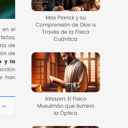
Max Planck y su
Comprensión de Dios a
 en el
Través de la Física
istas,
Cuántica
ana de
ión de
o y la
ección
ue han
Alhazen: El Físico
Musulmán que Iluminó
la Óptica