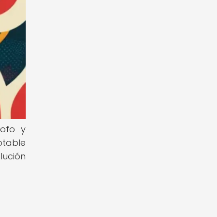
sofo y
otable
lución