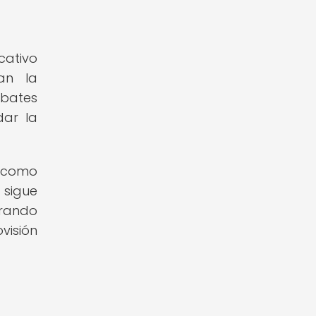
cativo
an la
ebates
dar la
s como
 sigue
erando
visión