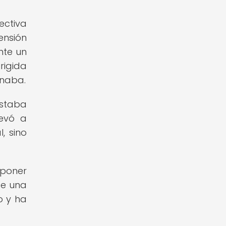
ectiva
ensión
nte un
rigida
inaba.
estaba
levó a
, sino
oponer
de una
o y ha