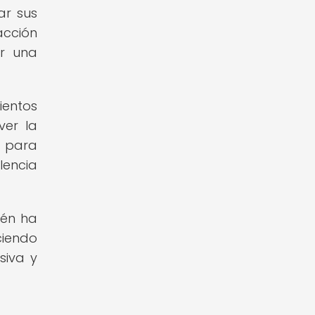
ar sus
acción
er una
ientos
ver la
s para
lencia
ién ha
ciendo
siva y