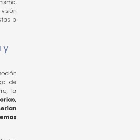
nismo,
visión
stas a
 y
moción
ado de
ro, la
orias,
cerían
temas