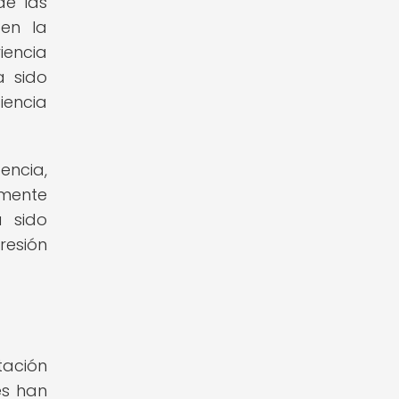
de las
 en la
iencia
a sido
iencia
encia,
amente
a sido
resión
tación
es han