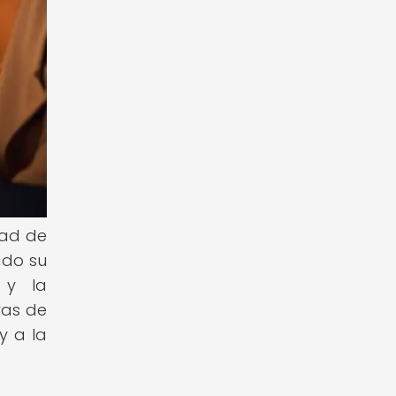
dad de
ado su
 y la
ras de
y a la