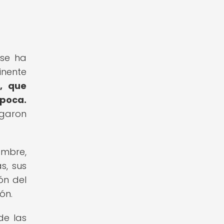
 se ha
inente
, que
época.
garon
ombre,
s, sus
ón del
ón.
de las