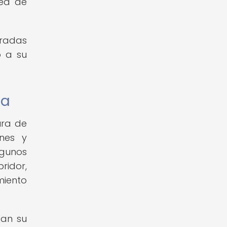
pea de
tradas
o a su
ca
ura de
ones y
lgunos
ridor,
miento
tan su