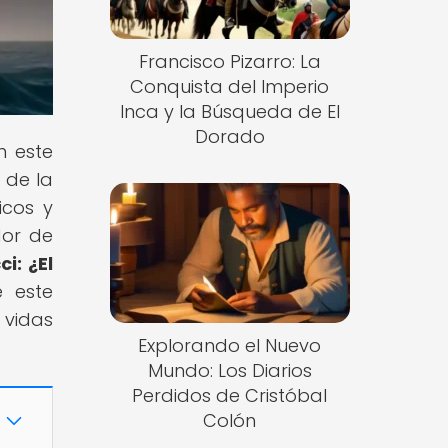
Francisco Pizarro: La
Conquista del Imperio
Inca y la Búsqueda de El
Dorado
n este
 de la
icos y
dor de
i: ¿El
e este
 vidas
Explorando el Nuevo
Mundo: Los Diarios
Perdidos de Cristóbal
Colón