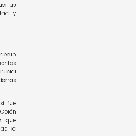
ierras
idad y
miento
critos
rucial
ierras
si fue
 Colón
n que
 de la