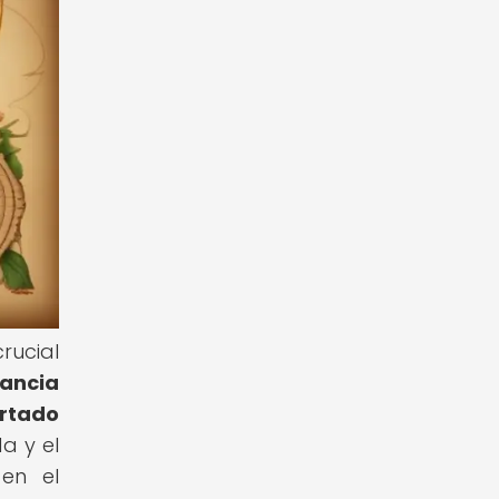
rucial
tancia
ertado
a y el
en el