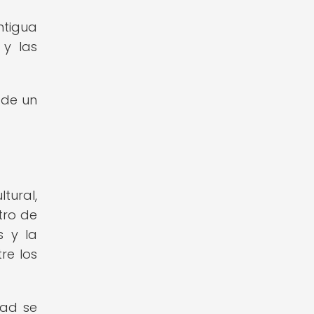
ntigua
 y las
 de un
tural,
tro de
s y la
re los
dad se