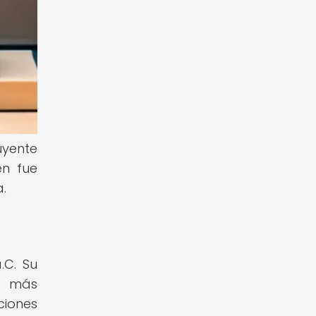
uyente
én fue
a.
.C. Su
os más
ciones