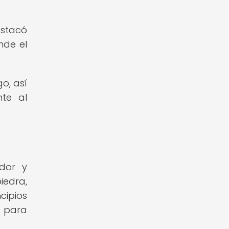
estacó
nde el
o, así
nte al
dor y
iedra,
cipios
s para