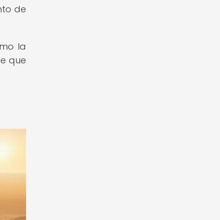
nto de
omo la
le que