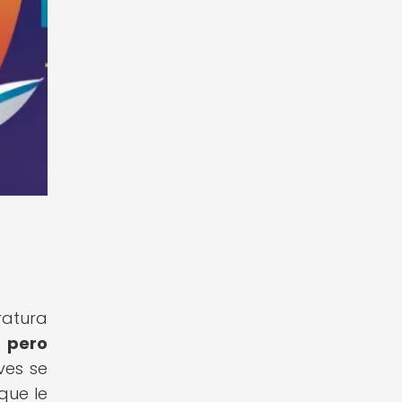
ratura
, pero
es se
que le