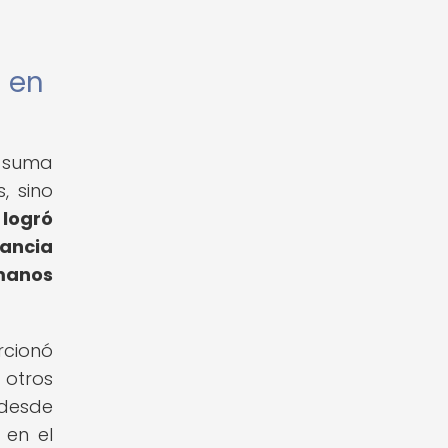
a en
e suma
, sino
 logró
vancia
manos
rcionó
 otros
 desde
 en el