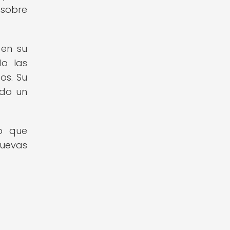
 sobre
 en su
do las
os. Su
ndo un
io que
nuevas