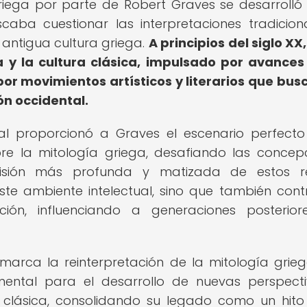
griega por parte de Robert Graves se desarrolló
scaba cuestionar las interpretaciones tradicion
 antigua cultura griega.
A principios del siglo XX
a y la cultura clásica, impulsado por avances
 por movimientos artísticos y literarios que bu
ión occidental.
ral proporcionó a Graves el escenario perfect
re la mitología griega, desafiando las concep
isión más profunda y matizada de estos re
este ambiente intelectual, sino que también cont
ción, influenciando a generaciones posterio
marca la reinterpretación de la mitología grie
ental para el desarrollo de nuevas perspect
a clásica, consolidando su legado como un hito