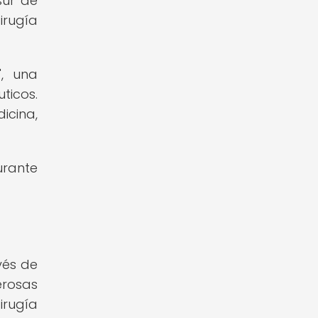
sur de
irugía
", una
ticos.
icina,
urante
vés de
erosas
irugía