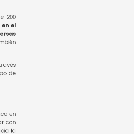
de 200
 en el
versas
ambién
través
mpo de
ico en
ar con
cia la