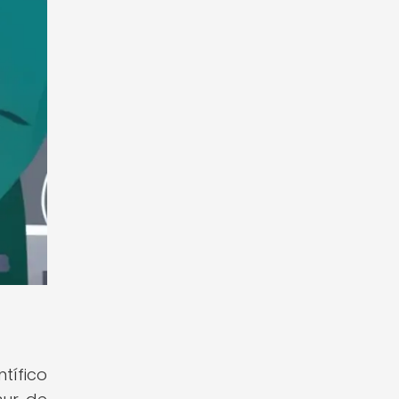
tífico