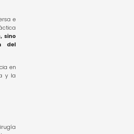
ersa e
áctica
, sino
n del
cia en
a y la
irugía