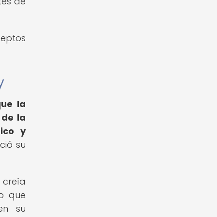
tes de
ceptos
y
ue la
 de la
ico y
ció su
 creía
co que
 en su