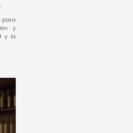
.
l para
ión y
d y la