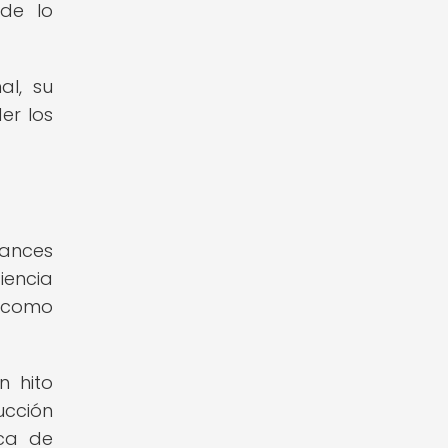
 de lo
al, su
er los
vances
iencia
ó como
n hito
ucción
ica de