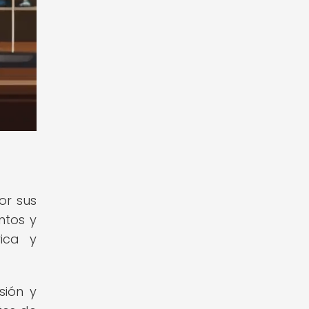
or sus
ntos y
rica y
sión y