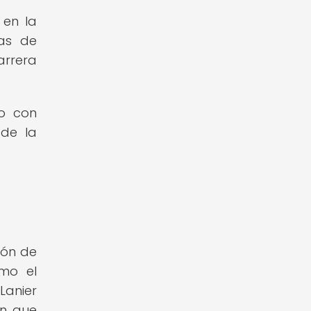
 en la
mas de
arrera
ro con
 de la
ión de
omo el
Lanier
ón que