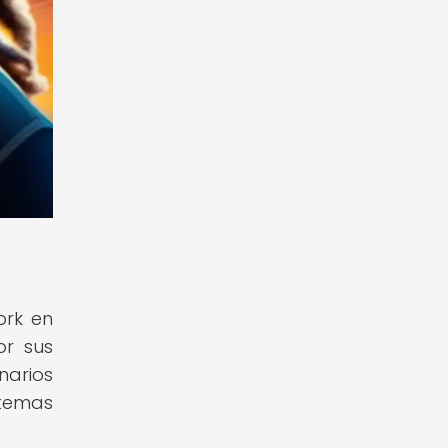
ork en
or sus
narios
stemas