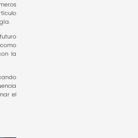
imeros
tículo
gía.
futuro
a como
con la
acando
uencia
mar el