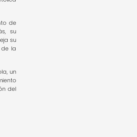
nto de
ás, su
eja su
 de la
la, un
miento
ón del