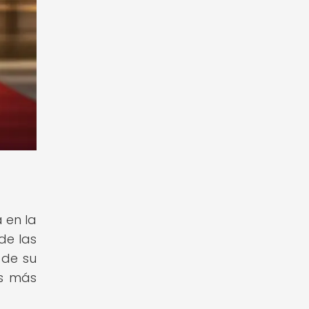
 en la
de las
 de su
as más