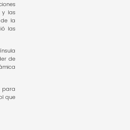
ciones
 y las
 de la
ió las
ínsula
der de
námica
s para
ol que