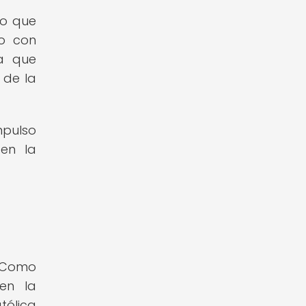
lo que
io con
a que
 de la
mpulso
 en la
. Como
en la
tólica