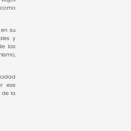
s como
 en su
ales y
de las
nismo,
acidad
ar ese
 de la