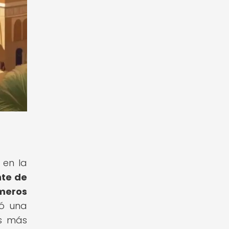
 en la
nte de
imeros
tó una
os más