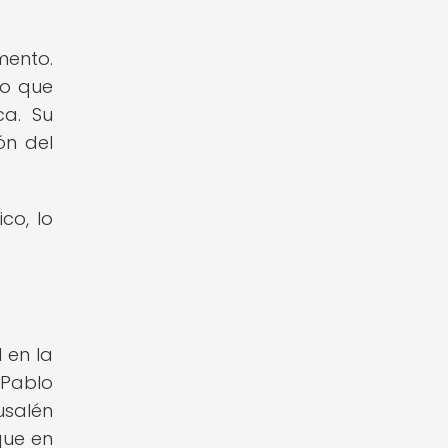
mento.
no que
ca. Su
ón del
co, lo
 en la
 Pablo
usalén
que en