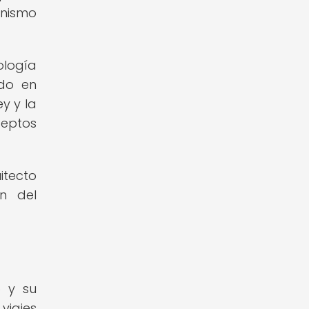
anismo
ología
ido en
ey y la
ceptos
itecto
ón del
o y su
viajes