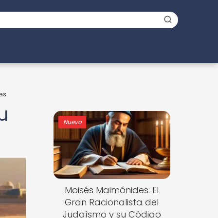
es
u
Nuevo
Moisés Maimónides: El
Gran Racionalista del
Judaísmo y su Código