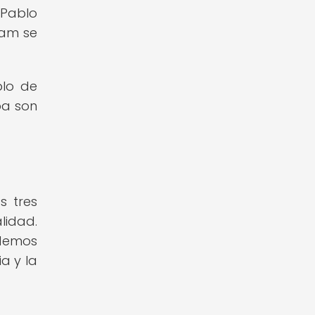
 Pablo
ham se
plo de
ba son
s tres
lidad.
odemos
a y la