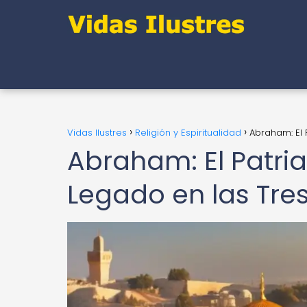
Vidas Ilustres
Religión y Espiritualidad
Abraham: El 
Abraham: El Patri
Legado en las Tre