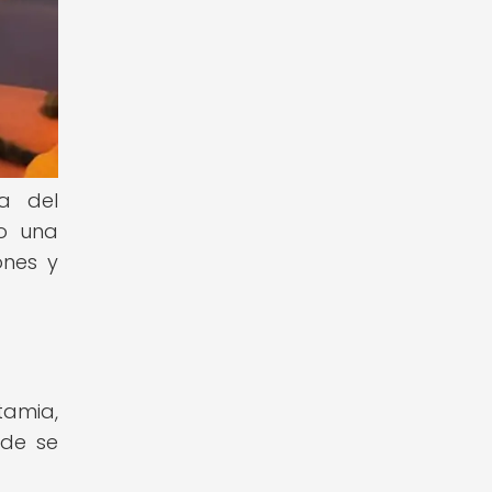
ca del
do una
ones y
tamia,
nde se