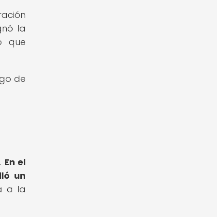
ración
gnó la
o que
rgo de
.
En el
lló un
a a la