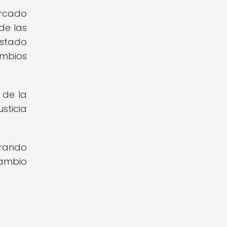
arcado
de las
estado
ambios
 de la
sticia
trando
cambio