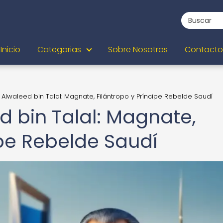
Inicio
Categorias
Sobre Nosotros
Contacto
e Alwaleed bin Talal: Magnate, Filántropo y Príncipe Rebelde Saudí
ed bin Talal: Magnate,
ipe Rebelde Saudí