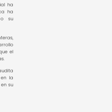
ial ha
ica ha
do su
teras,
rrollo
que el
s.
audita
 en la
 en su