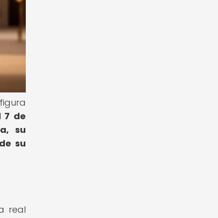
figura
l 7 de
a, su
 de su
a real