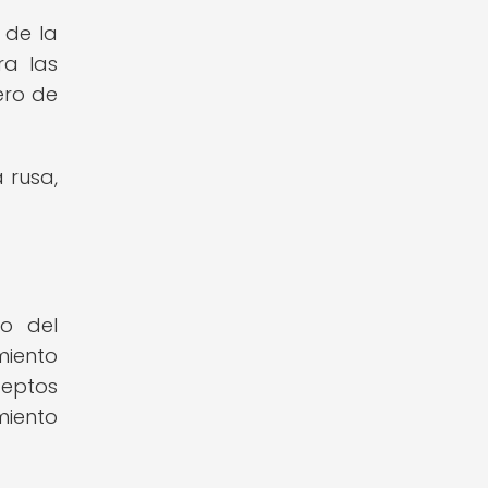
 de la
ra las
ero de
 rusa,
lo del
miento
ceptos
iento