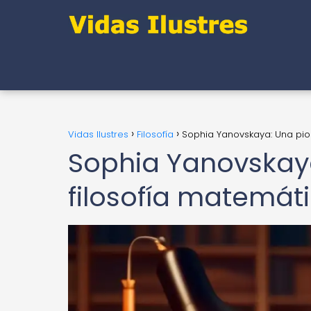
Vidas Ilustres
Filosofía
Sophia Yanovskaya: Una pion
Sophia Yanovskaya
filosofía matemát