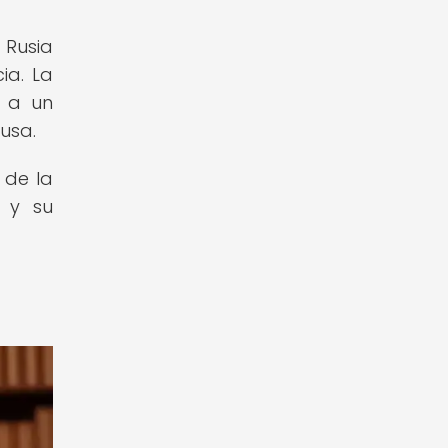
 Rusia
ia. La
r a un
rusa.
 de la
 y su