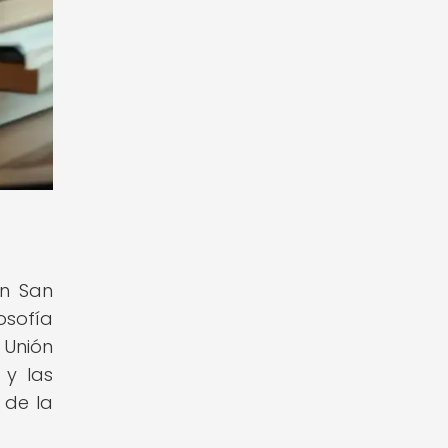
en San
osofía
 Unión
 y las
 de la