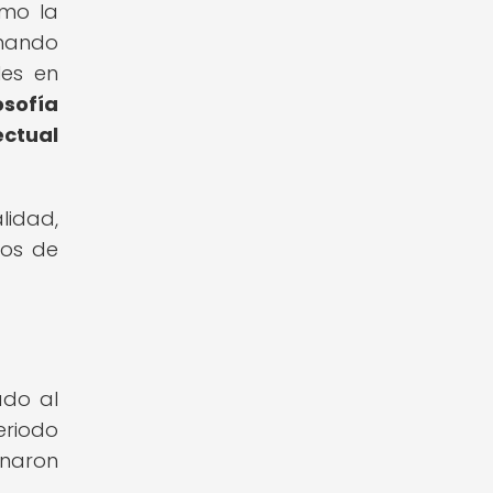
omo la
nando
les en
osofía
ctual
lidad,
cos de
ado al
eriodo
onaron