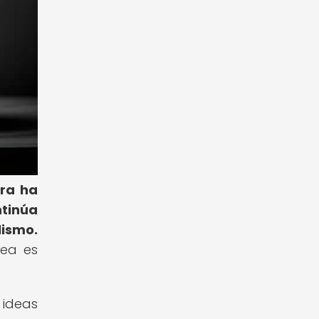
ra ha
tinúa
ismo.
nea es
 ideas