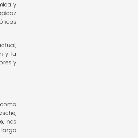
mica y
spicaz
óficas
ctual,
n y la
ores y
e como
zsche,
es
, nos
 largo