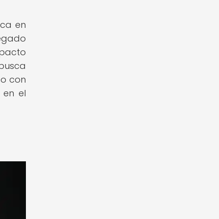
ica en
legado
mpacto
 busca
do con
 en el