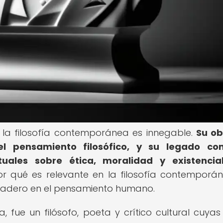
en la filosofía contemporánea es innegable.
Su ob
l pensamiento filosófico, y su legado con
uales sobre ética, moralidad y existencial
r qué es relevante en la filosofía contemporá
radero en el pensamiento humano.
, fue un filósofo, poeta y crítico cultural cuyas