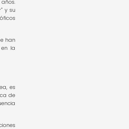
 años.
" y su
óficos
ue han
 en la
ea, es
oca de
uencia
ciones