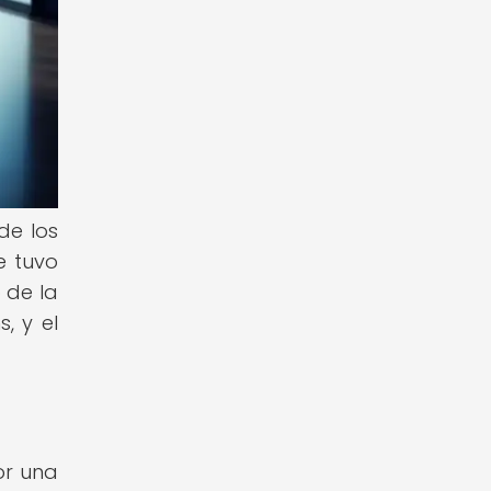
de los
e tuvo
 de la
, y el
or una