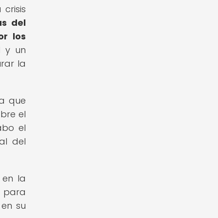
crisis
as del
r los
l y un
rar la
ya que
bre el
abo el
al del
 en la
s para
 en su