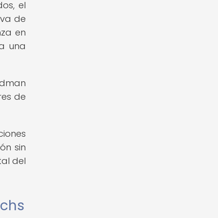
os, el
iva de
nza en
 a una
oldman
res de
ciones
ón sin
al del
achs