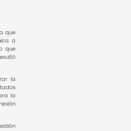
ya que
mica a
no que
esultó
rar la
stados
ara la
nexión
estión