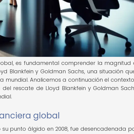
a global, es fundamental comprender la magnitud 
oyd Blankfein y Goldman Sachs, una situación qu
ía mundial. Analicemos a continuación el contexto
ia del rescate de Lloyd Blankfein y Goldman Sachs
dial.
inanciera global
nzó su punto álgido en 2008, fue desencadenada p