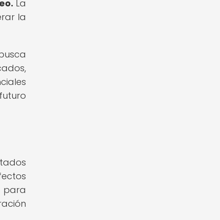
eo.
La
rar la
busca
cados,
ciales
futuro
stados
fectos
l para
ración