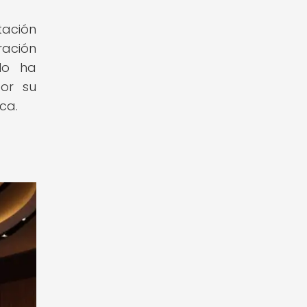
tación
ración
 lo ha
por su
ca.