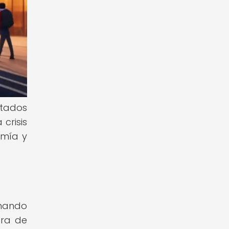
stados
crisis
omía y
enando
bra de