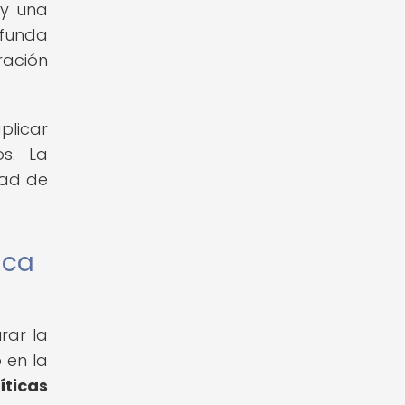
 y una
ofunda
ración
plicar
os. La
dad de
ica
rar la
 en la
íticas