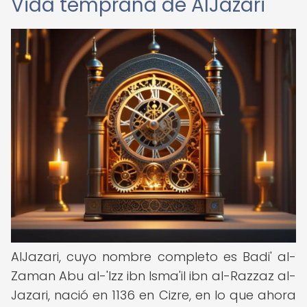
Vida temprana de AlJazari
AlJazari, cuyo nombre completo es Badi' al-
Zaman Abu al-'Izz ibn Isma'il ibn al-Razzaz al-
Jazari, nació en 1136 en Cizre, en lo que ahora