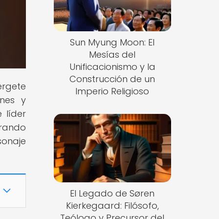
Sun Myung Moon: El
Mesías del
Unificacionismo y la
Construcción de un
érgete
Imperio Religioso
ones y
 líder
erando
sonaje
El Legado de Søren
Kierkegaard: Filósofo,
Teólogo y Precursor del