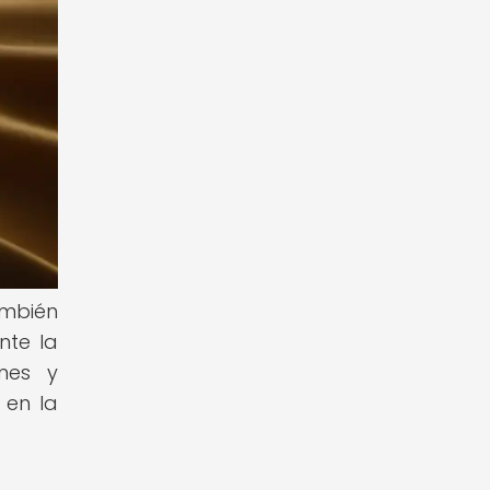
ambién
nte la
ones y
 en la