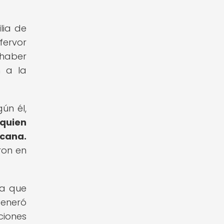
lia de
fervor
 haber
n a la
ún él,
 quien
rcana.
ron en
da que
generó
ciones