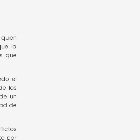
 quien
que la
os que
ndo el
de los
 de un
dad de
lictos
to por