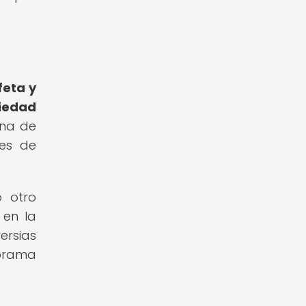
feta y
iedad
una de
nes de
 otro
 en la
ersias
norama