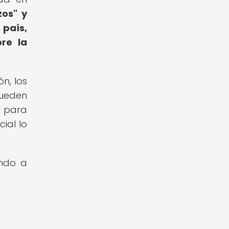
zos" y
 país,
re la
n, los
ueden
d para
ial lo
undo a