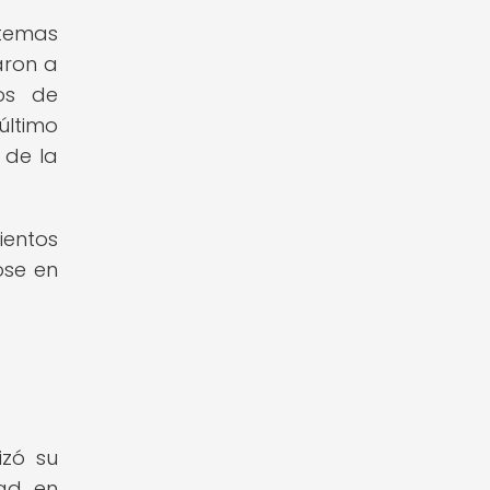
 temas
aron a
dos de
último
 de la
ientos
ose en
izó su
tad en