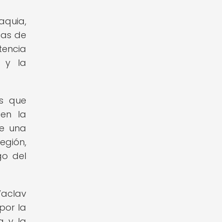
aquia,
das de
tencia
d y la
as que
 en la
de una
egión,
go del
Vaclav
por la
a y la